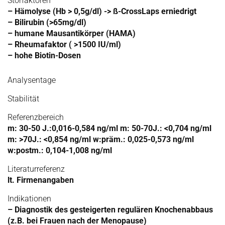
Störfaktoren
– Hämolyse (Hb > 0,5g/dl) -> ß-CrossLaps erniedrigt
– Bilirubin (>65mg/dl)
– humane Mausantikörper (HAMA)
– Rheumafaktor ( >1500 IU/ml)
– hohe Biotin-Dosen
Analysentage
Stabilität
Referenzbereich
m: 30-50 J.:0,016-0,584 ng/ml m: 50-70J.: <0,704 ng/ml
m: >70J.: <0,854 ng/ml w:präm.: 0,025-0,573 ng/ml
w:postm.: 0,104-1,008 ng/ml
Literaturreferenz
lt. Firmenangaben
Indikationen
– Diagnostik des gesteigerten regulären Knochenabbaus
(z.B. bei Frauen nach der Menopause)