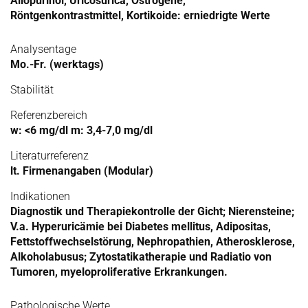
Allopurinol, Uricosurica, Östrogene,
Röntgenkontrastmittel, Kortikoide: erniedrigte Werte
Analysentage
Mo.-Fr. (werktags)
Stabilität
Referenzbereich
w: <6 mg/dl m: 3,4-7,0 mg/dl
Literaturreferenz
lt. Firmenangaben (Modular)
Indikationen
Diagnostik und Therapiekontrolle der Gicht; Nierensteine;
V.a. Hyperuricämie bei Diabetes mellitus, Adipositas,
Fettstoffwechselstörung, Nephropathien, Atherosklerose,
Alkoholabusus; Zytostatikatherapie und Radiatio von
Tumoren, myeloproliferative Erkrankungen.
Pathologische Werte